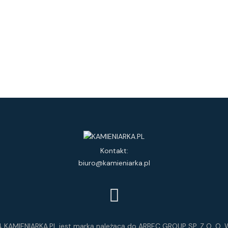
Kontakt:
biuro@kamieniarka.pl
 KAMIENIARKA.PL jest marką należącą do ARBEC GROUP SP. Z O. O. W