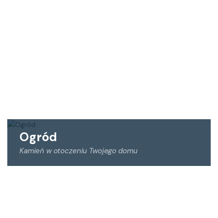
rysunki wykonawcze. Wykonujemy elementy takie jak:
kolumny, bazy, głowice, gzymsy, tralki, fontanny oraz
wszelkie inne na życzenie zamawiającego.
Ogród
Kamień w otoczeniu Twojego domu
Oferujemy elementy kamienne dla domu i ogrodu, takie
jak:
• fontanny
• rzeźby, posągi, monolity