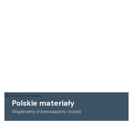
Wykonujemy prace z zakresu konserwacji zabytków,
reprodukcji, uzupełnień, napraw oraz oczyszczania i
impregnacji elementów kamiennych.
Polskie materiały
Wspieramy zrównoważony rozwój
Opieramy się na materiałach wydobywanych w Polsce,