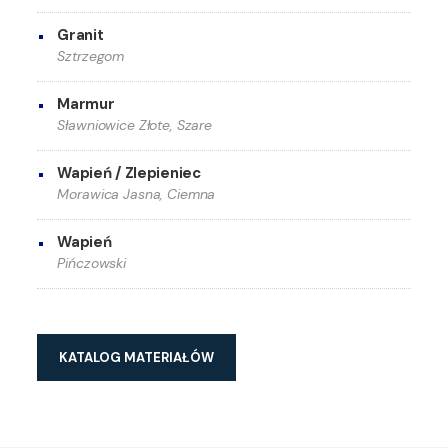
Granit
Sztrzegom
Marmur
Sławniowice Złote, Szare
Wapień / Zlepieniec
Morawica Jasna, Ciemna
Wapień
Pińczowski
KATALOG MATERIAŁÓW