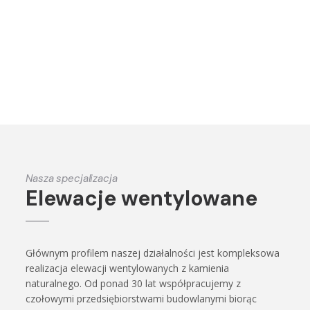
• ławy, siedziska
• balustrady, tralki, schody
• pokrycia chodników, dojazdów, ścieżek, tarasów
Nasza specjalizacja
Elewacje wentylowane
Głównym profilem naszej działalności jest kompleksowa
realizacja elewacji wentylowanych z kamienia
naturalnego. Od ponad 30 lat współpracujemy z
czołowymi przedsiębiorstwami budowlanymi biorąc