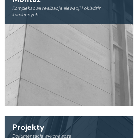
Kompleksowa realizacja elewacji i okładzin
kamiennych
Głównym profilem naszej działalności jest
kompleksowa realizacja projektów elewacji z kamienia
naturalnego, takich jak:
- okładziny elewacyjne wentylowane
- okładziny elewacyjne na kleju
- okładziny posadzek, schodów, nakryw
- wykończenia pozostałych elementów
architektonicznych.
Projekty
Dokumentacja wykonawcza