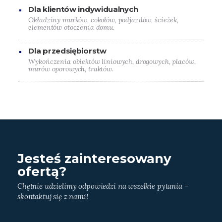
Dla klientów indywidualnych
Okładziny murków, cokołów, podjazdów, ścieżek,
elementów otoczenia domu.
Dla przedsiębiorstw
Wykończenia obiektów liniowych, drogowych, placów,
murów oporowych, traktów.
Jesteś zainteresowany
ofertą?
Chętnie udzielimy odpowiedzi na wszelkie pytania –
skontaktuj się z nami!