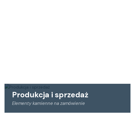
wykorzystując lokalne łańcuchy produkcyjne.
Wspieramy polską gospodarkę oraz przyczyniamy się
do redukcji śladu węglowego i zanieczyszczenia
środowiska, dzięki produkcji ekologicznych materiałów
dla budownictwa.
Produkcja i sprzedaż
Elementy kamienne na zamówienie
Oferujemy produkcję elementów kamiennych na
indywidualne zamówienie w oparciu o szczegółowe