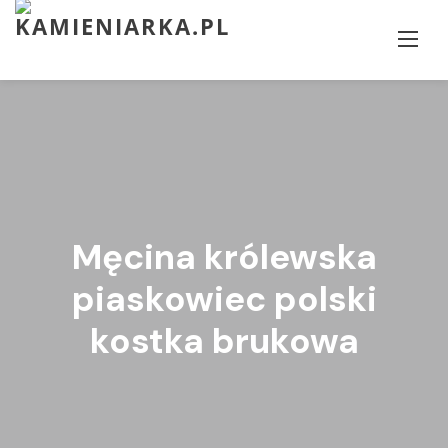
Skip
to
content
Męcina królewska
piaskowiec polski
kostka brukowa