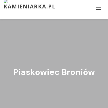
Skip
to
content
Piaskowiec Broniów