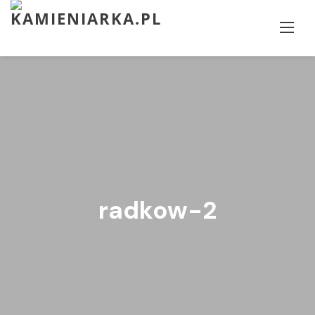
Skip
to
content
radkow-2