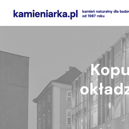
Skip
to
content
Kopu
okład