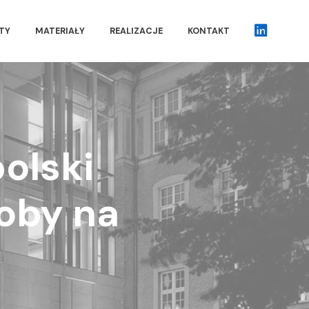
TY
MATERIAŁY
REALIZACJE
KONTAKT
IN
olski
oby na