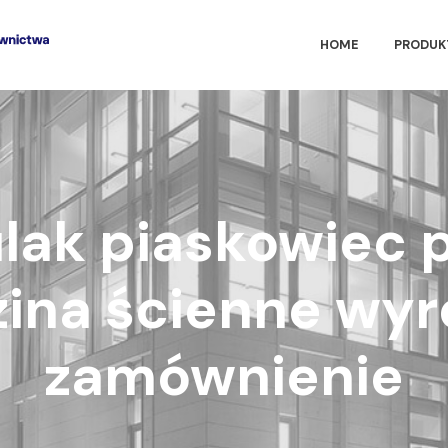
HOME
PRODUK
lak piaskowiec p
zina ścienne wyr
zamównienie