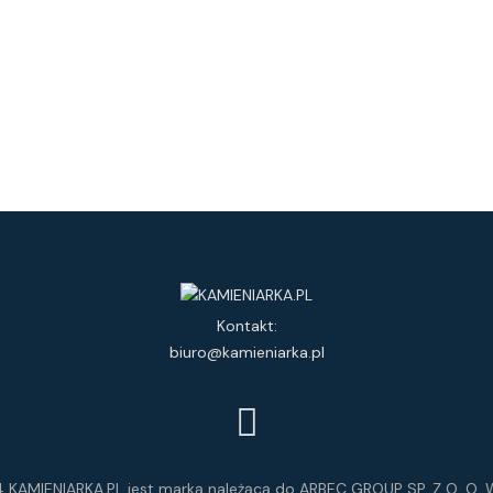
Kontakt:
biuro@kamieniarka.pl
 KAMIENIARKA.PL jest marką należącą do ARBEC GROUP SP. Z O. O. W