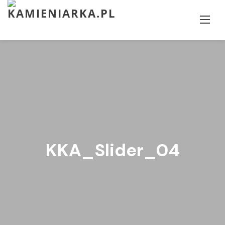
Skip
to
content
KKA_Slider_04