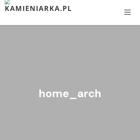
Skip
to
content
home_arch