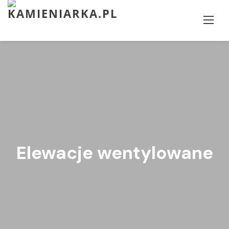
Skip
to
content
Elewacje wentylowane