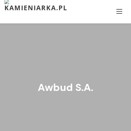
Skip
to
content
Awbud S.A.