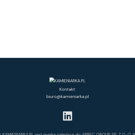
Kontakt:
biuro@kamieniarka.pl
 KAMIENIARKA.PL jest marką należącą do ARBEC GROUP SP. Z O. O. W