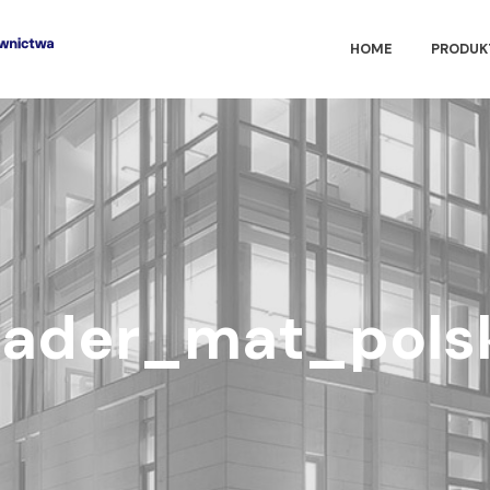
HOME
PRODUK
ader_mat_pols