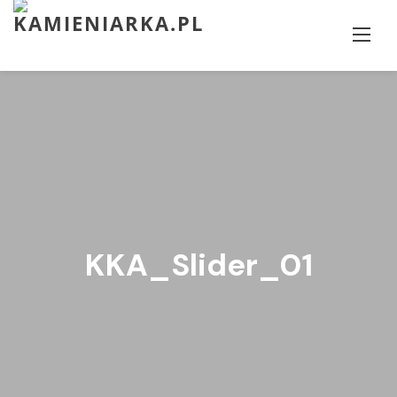
Skip
to
content
KKA_Slider_01